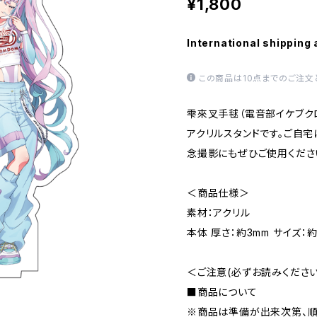
¥1,800
International shipping 
この商品は10点までのご注文
雫來叉手毬（電音部イケブク
アクリルスタンドです。ご自
念撮影にもぜひご使用くださ
＜商品仕様＞
素材：アクリル
本体 厚さ：約3mm サイズ：約
＜ご注意(必ずお読みください
■商品について
※商品は準備が出来次第、順