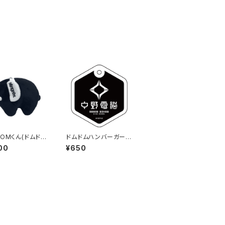
DOMくん(ドムドム
ドムドムハンバーガーコ
ーガー×電音部
ラボ アクリルチャーム
00
¥650
ぬいぐるみ)
(ネオナカノエリア)