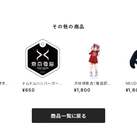
その他の商品
ンオオク
ドムドムハンバーガーコ
犬吠埼紫杏（電音部ハ
NEU
音部コ
ラボ アクリルチャーム
ラジュクエリア） ドム
ハンバ
¥650
¥1,800
¥1,8
ンド
(ネオトウキョウエリア)
音部コラボアクリルスタ
コラボ
ンド
商品一覧に戻る