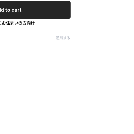
d to cart
にお住まいの方向け
通報する