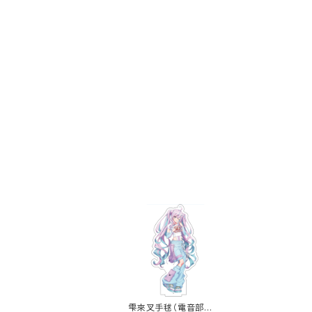
雫來叉手毬（電音部イ